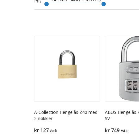
Pris
A-Collection Hengelås Z40 med
ABUS Hengelås 
2 nøkkler
SV
kr 127
kr 749
/stk
/stk