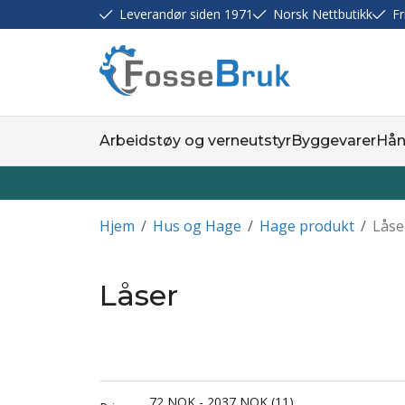
Leverandør siden 1971
Norsk Nettbutikk
Fr
Arbeidstøy og verneutstyr
Byggevarer
Hån
Hjem
/
Hus og Hage
/
Hage produkt
/
Låse
Låser
72
NOK
-
2037
NOK
11