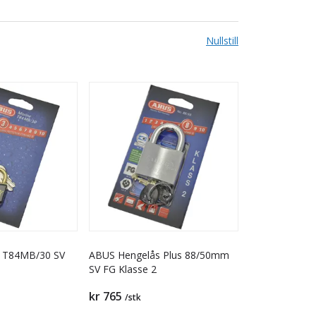
Nullstill
 T84MB/30 SV
ABUS Hengelås Plus 88/50mm
SV FG Klasse 2
kr 765
/stk