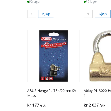
På lager
På lager
Kjøp
Kjøp
ABUS Hengelås T84/20mm SV
Abloy PL 3020 H
Mess
1
kr 177
kr 2 037
/stk
/stk