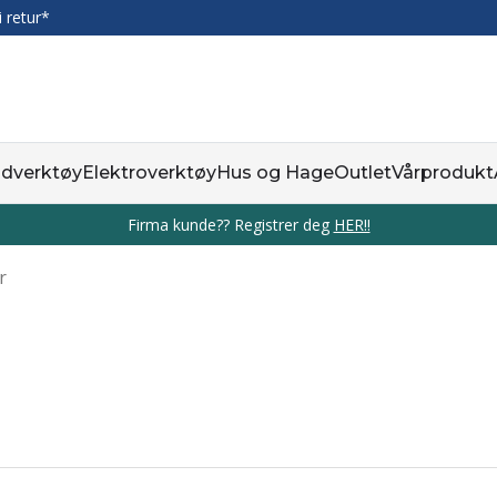
i retur*
dverktøy
Elektroverktøy
Hus og Hage
Outlet
Vårprodukt
Firma kunde?? Registrer deg
HER!!
r