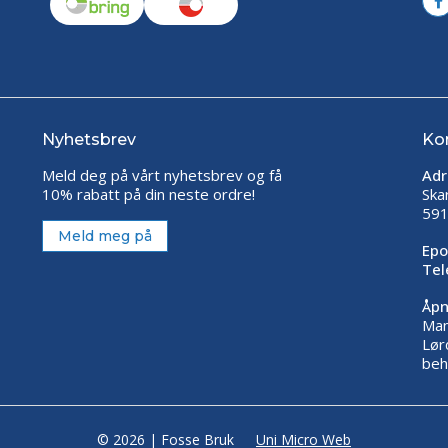
Nyhetsbrev
Ko
Meld deg på vårt nyhetsbrev og få
Adr
10% rabatt på din neste ordre!
Ska
591
Meld meg på
Epo
Tel
Åpn
Man
Lør
beh
© 2026 | Fosse Bruk
Uni Micro Web