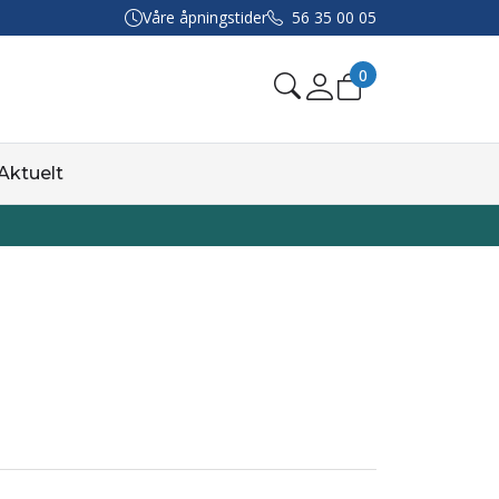
Våre åpningstider
56 35 00 05
0
Aktuelt