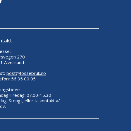
ntakt
esse:
rsvegen 270
1 Alversund
st:
post@fossebruk.no
efon:
56 35 00 05
ingstider:
dag-Fredag: 07.00-15.30
dag: Stengt, eller ta kontakt v/
ov.