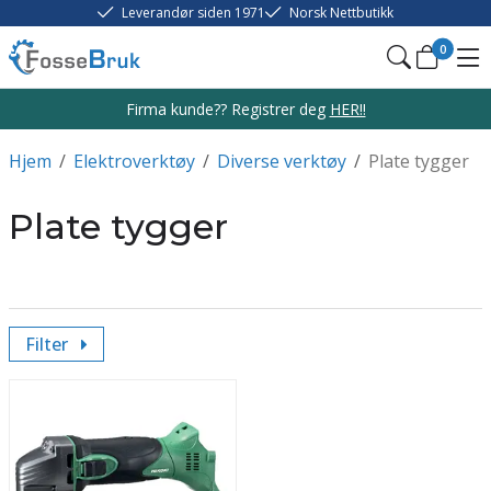
Leverandør siden 1971
Norsk Nettbutikk
0
Firma kunde?? Registrer deg
HER!!
Hjem
/
Elektroverktøy
/
Diverse verktøy
/
Plate tygger
Plate tygger
Filter