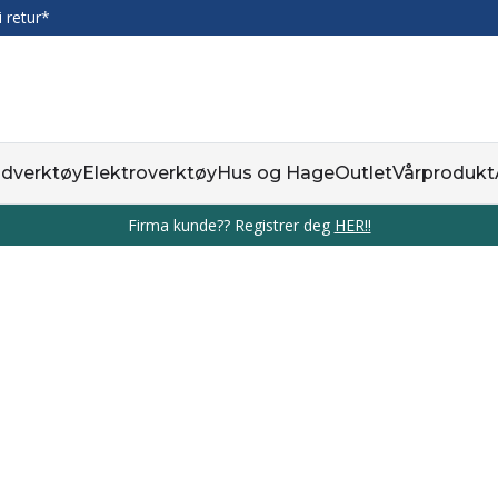
i retur*
dverktøy
Elektroverktøy
Hus og Hage
Outlet
Vårprodukt
Firma kunde?? Registrer deg
HER!!