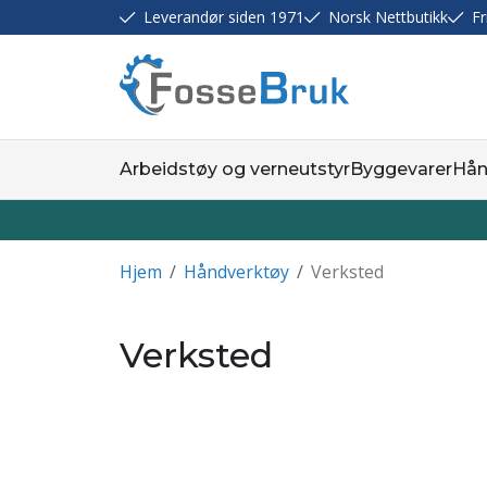
Leverandør siden 1971
Norsk Nettbutikk
Fr
Arbeidstøy og verneutstyr
Byggevarer
Hån
Hjem
/
Håndverktøy
/
Verksted
Verksted