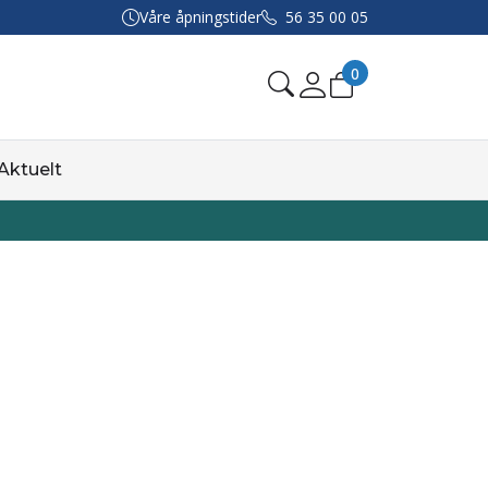
Våre åpningstider
56 35 00 05
0
Aktuelt