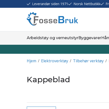
Leverandør siden 1971
Norsk Nettbutikk
Fr
Arbeidstøy og verneutstyr
Byggevarer
Hån
Hjem
/
Elektroverktøy
/
Tilbehør verktøy
/
Kappeblad