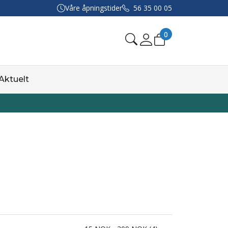
Våre åpningstider
56 35 00 05
0
Aktuelt