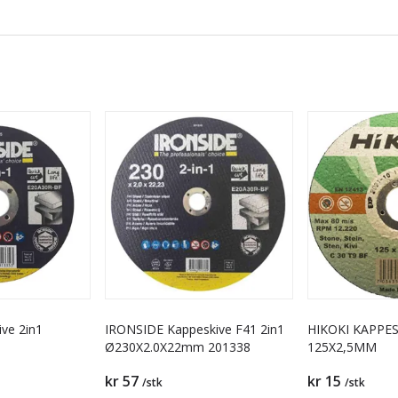
ive 2in1
IRONSIDE Kappeskive F41 2in1
HIKOKI KAPPES
Ø230X2.0X22mm 201338
125X2,5MM
kr 57
kr 15
/stk
/stk