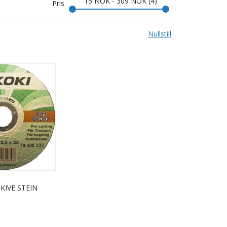
15
NOK
-
309
NOK
4
Pris
Nullstill
KIVE STEIN