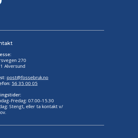
ntakt
esse:
rsvegen 270
1 Alversund
st:
post@fossebruk.no
efon:
56 35 00 05
ingstider:
dag-Fredag: 07.00-15.30
dag: Stengt, eller ta kontakt v/
ov.