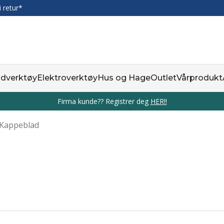
i retur*
dverktøy
Elektroverktøy
Hus og Hage
Outlet
Vårprodukt
Firma kunde?? Registrer deg
HER!!
Kappeblad