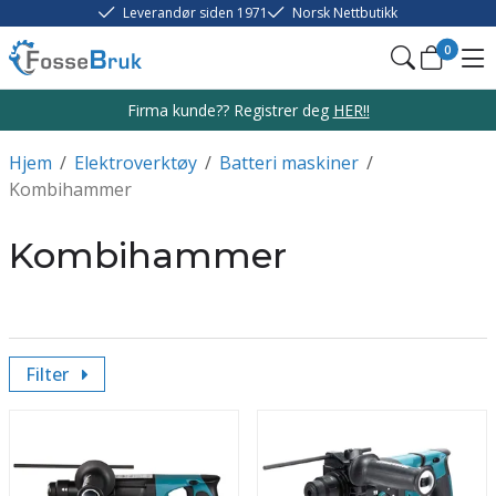
Leverandør siden 1971
Norsk Nettbutikk
0
Firma kunde?? Registrer deg
HER!!
Hjem
/
Elektroverktøy
/
Batteri maskiner
/
Kombihammer
Kombihammer
Filter