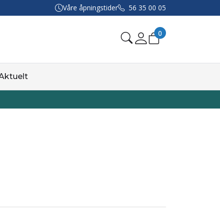
Våre åpningstider
56 35 00 05
0
Aktuelt