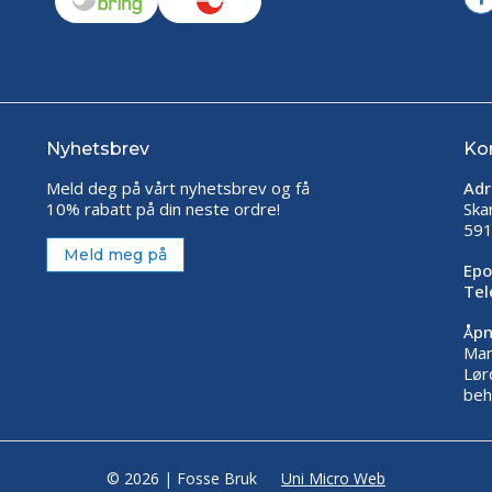
Nyhetsbrev
Ko
Meld deg på vårt nyhetsbrev og få
Adr
10% rabatt på din neste ordre!
Ska
591
Meld meg på
Epo
Tel
Åpn
Man
Lør
beh
© 2026 | Fosse Bruk
Uni Micro Web