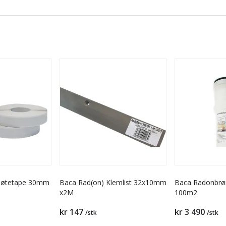
kjøtetape 30mm
Baca Rad(on) Klemlist 32x10mm
Baca Radonbrø
x2M
100m2
kr 147
kr 3 490
/stk
/stk