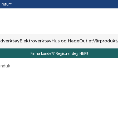
i retur*
dverktøy
Elektroverktøy
Hus og Hage
Outlet
Vårprodukt
Firma kunde?? Registrer deg
HER!!
onduk