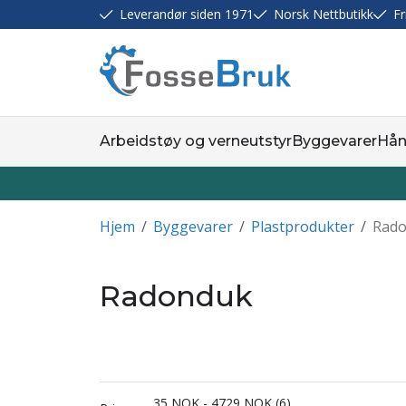
Leverandør siden 1971
Norsk Nettbutikk
Fr
Arbeidstøy og verneutstyr
Byggevarer
Hån
Hjem
/
Byggevarer
/
Plastprodukter
/
Rad
Radonduk
35
NOK
-
4729
NOK
6