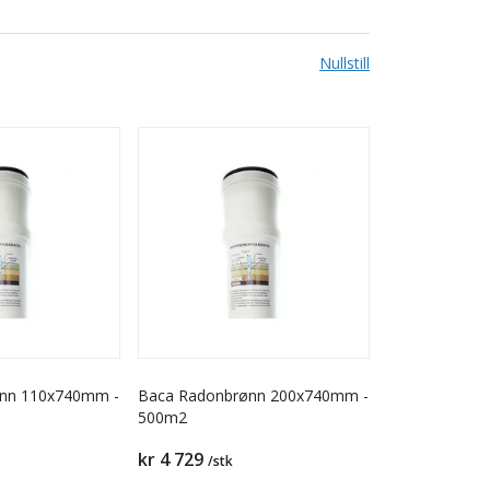
Nullstill
nn 110x740mm -
Baca Radonbrønn 200x740mm -
500m2
kr 4 729
/stk