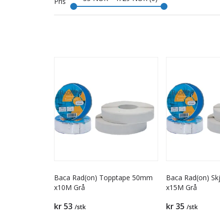
Pris
Baca Rad(on) Topptape 50mm
Baca Rad(on) S
x10M Grå
x15M Grå
kr 53
kr 35
/stk
/stk