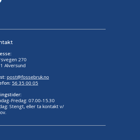
ntakt
esse:
rsvegen 270
1 Alversund
st:
post@fossebruk.no
efon:
56 35 00 05
ingstider:
dag-Fredag: 07.00-15.30
dag: Stengt, eller ta kontakt v/
ov.