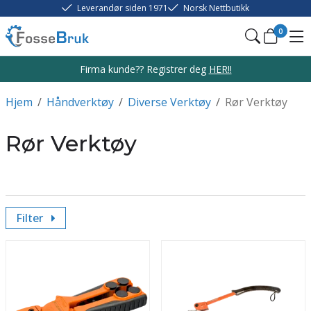
Leverandør siden 1971
Norsk Nettbutikk
0
Firma kunde?? Registrer deg
HER!!
Hjem
/
Håndverktøy
/
Diverse Verktøy
/
Rør Verktøy
Rør Verktøy
Filter